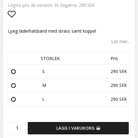
290 SEK
Lägsta pris de senaste 30 dagarna
Lägg till i favoritlistan
Lyxig läderhalsband med strass samt koppel
Läs mer...
STORLEK
Pris
S
290 SEK
M
290 SEK
L
290 SEK
LÄGG I VARUKORG