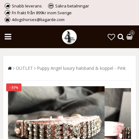
Snabb leverans
Säkra betalningar
Fri frakt från 899kr inom Sverige
4dogshorses@liagarde.com
0
OUTLET
Puppy Angel luxury halsband & koppel - Pink
- 51%