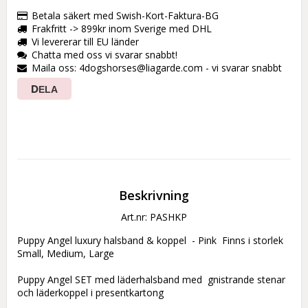
Betala säkert med Swish-Kort-Faktura-BG
Frakfritt -> 899kr inom Sverige med DHL
Vi levererar till EU länder
Chatta med oss vi svarar snabbt!
Maila oss: 4dogshorses@liagarde.com - vi svarar snabbt
DELA
Beskrivning
Art.nr: PASHKP
Puppy Angel luxury halsband & koppel  - Pink  Finns i storlek  
Small, Medium, Large

Puppy Angel SET med läderhalsband med  gnistrande stenar  
och läderkoppel i presentkartong
