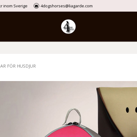
9kr inom Sverige
4dogshorses@liagarde.com
AR FÖR HUSDJUR