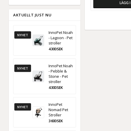
LÄGG 
AKTUELLT JUST NU
InnoPet Noah
NYHET
- Lagoon - Pet
stroller
4 300 SEK
InnoPet Noah
NYHET
- Pebble &
Stone - Pet
stroller
4 300 SEK
InnoPet
NYHET
Nomad Pet
Stroller
3 600 SEK