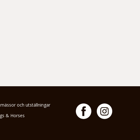
 mässor och utställningar
gs & Horses