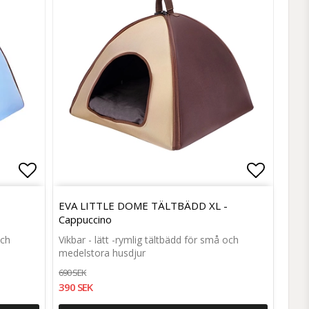
Lägg till i favoritlistan
Lägg till i favoritlistan
Lägg til
Lägg til
EVA LITTLE DOME TÄLTBÄDD XL -
Cappuccino
och
Vikbar - lätt -rymlig tältbädd för små och
medelstora husdjur
690 SEK
390 SEK