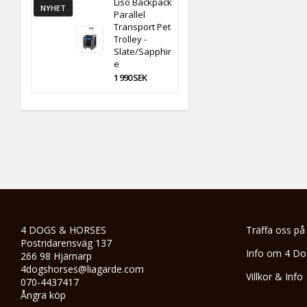
Liso Backpack
NYHET
Parallel
Transport Pet
Trolley -
Slate/Sapphir
e
1 990 SEK
4 DOGS & HORSES
Träffa oss på
Postridarensväg 137
Info om 4 Do
266 98 Hjärnarp
4dogshorses@liagarde.com
Villkor & Info
070-4437417
Ångra köp