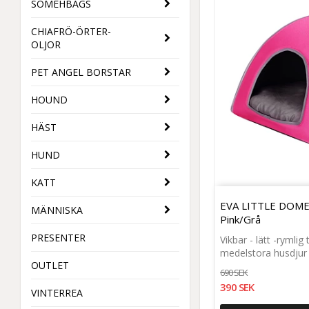
SOMÉHBAGS
CHIAFRÖ-ÖRTER-
OLJOR
PET ANGEL BORSTAR
HOUND
HÄST
HUND
KATT
EVA LITTLE DOME
MÄNNISKA
Pink/Grå
PRESENTER
Vikbar - lätt -rymli
medelstora husdjur
OUTLET
690 SEK
390 SEK
VINTERREA