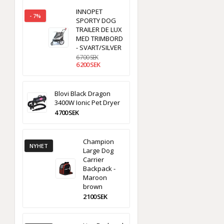
INNOPET
- 7%
SPORTY DOG
TRAILER DE LUX
MED TRIMBORD
- SVART/SILVER
6 700 SEK
6 200 SEK
Blovi Black Dragon
3400W Ionic Pet Dryer
4 700 SEK
Champion
NYHET
Large Dog
Carrier
Backpack -
Maroon
brown
2 100 SEK