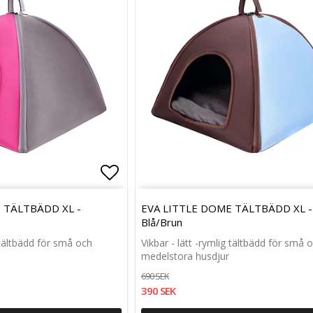
Lägg till i favoritlistan
Lägg till i favoritlistan
 TÄLTBÄDD XL -
EVA LITTLE DOME TÄLTBÄDD XL -
Blå/Brun
g tältbädd för små och
Vikbar - lätt -rymlig tältbädd för små 
medelstora husdjur
690 SEK
390 SEK