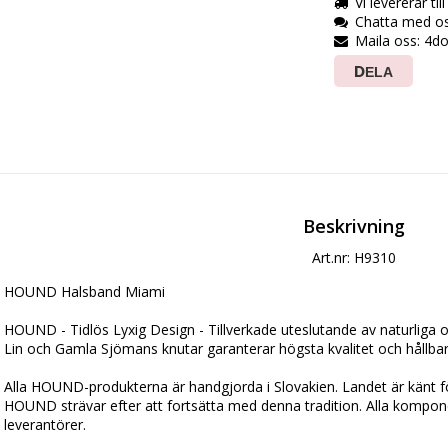
Vi levererar til
Chatta med os
Maila oss: 4d
DELA
Beskrivning
Art.nr: H9310
HOUND Halsband Miami

HOUND - Tidlös Lyxig Design - Tillverkade uteslutande av naturliga o
Lin och Gamla Sjömans knutar garanterar högsta kvalitet och hållbarh
Alla HOUND-produkterna är handgjorda i Slovakien. Landet är känt för
HOUND strävar efter att fortsätta med denna tradition. Alla kompone
leverantörer.
