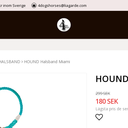
9kr inom Sverige
4dogshorses@liagarde.com
HALSBAND
HOUND Halsband Miami
HOUND 
299 SEK
180 SEK
Lägsta pris de s