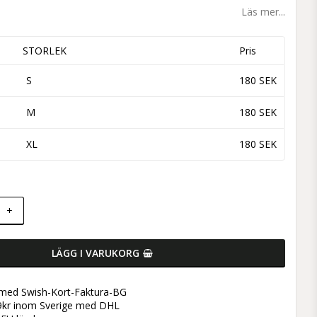
 favoritlistan
Läs mer...
STORLEK
Pris
S
180 SEK
M
180 SEK
XL
180 SEK
+
LÄGG I VARUKORG
 med Swish-Kort-Faktura-BG
899kr inom Sverige med DHL