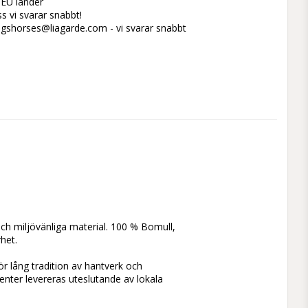
l EU länder
s vi svarar snabbt!
ogshorses@liagarde.com - vi svarar snabbt
ch miljövänliga material. 100 % Bomull, 
et.

 lång tradition av hantverk och 
nter levereras uteslutande av lokala 