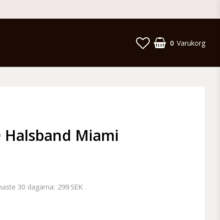
0
Varukorg
Halsband Miami
299 SEK
enaste 30 dagarna