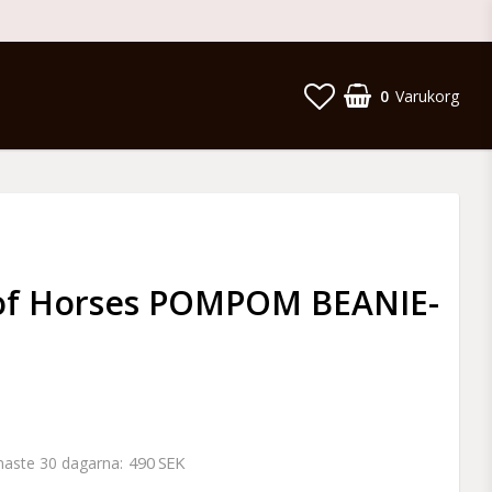
0
Varukorg
of Horses POMPOM BEANIE-
490 SEK
enaste 30 dagarna