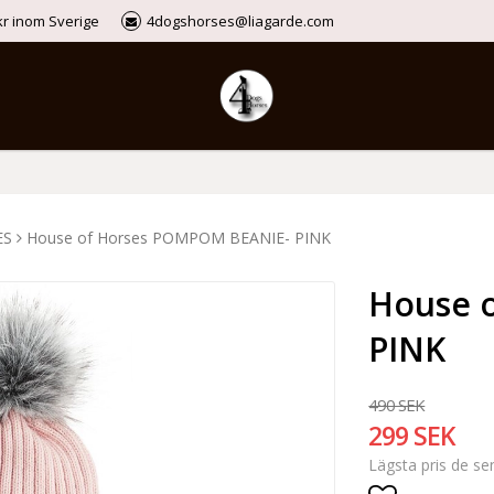
9kr inom Sverige
4dogshorses@liagarde.com
ES
House of Horses POMPOM BEANIE- PINK
House 
PINK
490 SEK
299 SEK
Lägsta pris de s