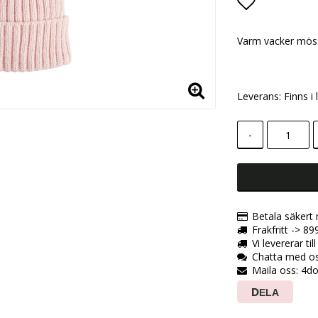
Lägg till i
Varm vacker mös
Leverans:
Finns i 
-
Betala säkert
Frakfritt -> 
Vi levererar til
Chatta med os
Maila oss: 4d
DELA