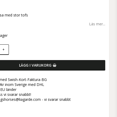
 favoritlistan
sa med stor tofs
Läs mer...
lager
+
LÄGG I VARUKORG
 med Swish-Kort-Faktura-BG
899kr inom Sverige med DHL
l EU länder
s vi svarar snabbt!
ogshorses@liagarde.com - vi svarar snabbt