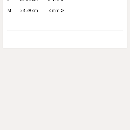
M        33-39 cm         8 mm Ø
