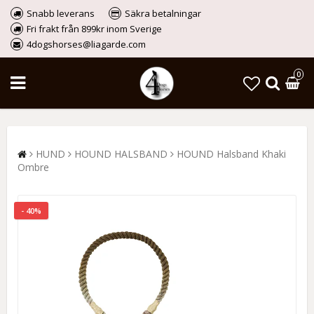
Snabb leverans
Säkra betalningar
Fri frakt från 899kr inom Sverige
4dogshorses@liagarde.com
0
HUND
HOUND HALSBAND
HOUND Halsband Khaki
Ombre
- 40%