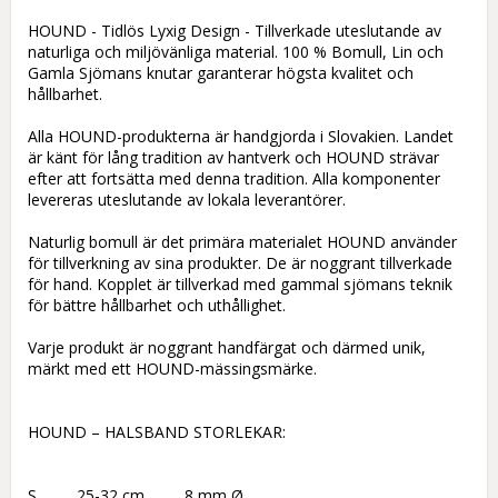
HOUND - Tidlös Lyxig Design - Tillverkade uteslutande av 
naturliga och miljövänliga material. 100 % Bomull, Lin och 
Gamla Sjömans knutar garanterar högsta kvalitet och 
hållbarhet.

Alla HOUND-produkterna är handgjorda i Slovakien. Landet 
är känt för lång tradition av hantverk och HOUND strävar 
efter att fortsätta med denna tradition. Alla komponenter 
levereras uteslutande av lokala leverantörer.

Naturlig bomull är det primära materialet HOUND använder 
för tillverkning av sina produkter. De är noggrant tillverkade 
för hand. Kopplet är tillverkad med gammal sjömans teknik 
för bättre hållbarhet och uthållighet.

Varje produkt är noggrant handfärgat och därmed unik, 
märkt med ett HOUND-mässingsmärke.

HOUND – HALSBAND STORLEKAR:

S         25-32 cm         8 mm Ø
