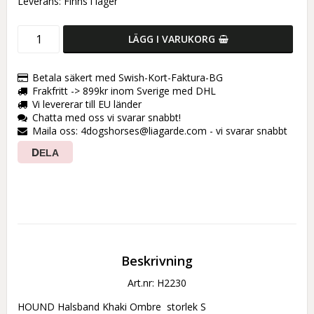
Leverans:
Finns i lager
LÄGG I VARUKORG
Betala säkert med Swish-Kort-Faktura-BG
Frakfritt -> 899kr inom Sverige med DHL
Vi levererar till EU länder
Chatta med oss vi svarar snabbt!
Maila oss: 4dogshorses@liagarde.com - vi svarar snabbt
DELA
Beskrivning
Art.nr: H2230
HOUND Halsband Khaki Ombre  storlek S 
