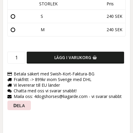
STORLEK
Pris
S
240 SEK
M
240 SEK
LÄGG I VARUKORG
Betala säkert med Swish-Kort-Faktura-BG
Frakfritt -> 899kr inom Sverige med DHL
Vi levererar till EU länder
Chatta med oss vi svarar snabbt!
Maila oss: 4dogshorses@liagarde.com - vi svarar snabbt
DELA