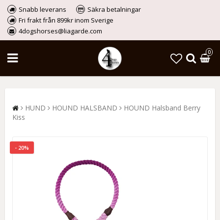
Snabb leverans
Säkra betalningar
Fri frakt från 899kr inom Sverige
4dogshorses@liagarde.com
0
HUND
HOUND HALSBAND
HOUND Halsband Berry
Kiss
- 20%