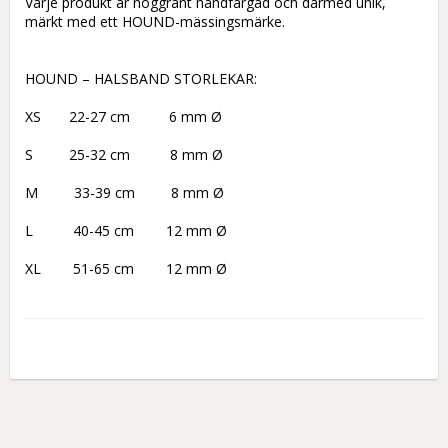
Varje produkt är noggrant handfärgad och därmed unik, 
märkt med ett HOUND-mässingsmärke.

HOUND – HALSBAND STORLEKAR:

XS 	   22-27 cm	    6 mm Ø

S         25-32 cm          8 mm Ø

M         33-39 cm         8 mm Ø

L          40-45 cm        12 mm Ø

XL        51-65 cm        12 mm Ø