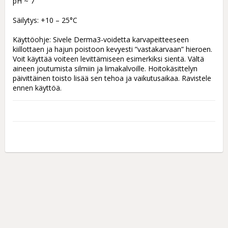
pH ~ 7

Säilytys: +10 – 25°C

Käyttöohje: Sivele Derma3-voidetta karvapeitteeseen 
kiillottaen ja hajun poistoon kevyesti ”vastakarvaan” hieroen. 
Voit käyttää voiteen levittämiseen esimerkiksi sientä. Vältä 
aineen joutumista silmiin ja limakalvoille. Hoitokäsittelyn 
päivittäinen toisto lisää sen tehoa ja vaikutusaikaa. Ravistele 
ennen käyttöä.