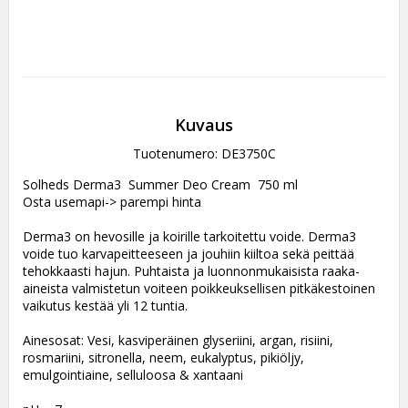
Kuvaus
Tuotenumero: DE3750C
Solheds Derma3  Summer Deo Cream  750 ml  

Osta usemapi-> parempi hinta

Derma3 on hevosille ja koirille tarkoitettu voide. Derma3 
voide tuo karvapeitteeseen ja jouhiin kiiltoa sekä peittää 
tehokkaasti hajun. Puhtaista ja luonnonmukaisista raaka-
aineista valmistetun voiteen poikkeuksellisen pitkäkestoinen 
vaikutus kestää yli 12 tuntia.

Ainesosat: Vesi, kasviperäinen glyseriini, argan, risiini, 
rosmariini, sitronella, neem, eukalyptus, pikiöljy, 
emulgointiaine, selluloosa & xantaani
