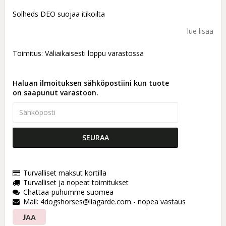
Add to list of favorites
Solheds DEO suojaa itikoilta
lue lisää
Toimitus:
Väliaikaisesti loppu varastossa
Haluan ilmoituksen sähköpostiini kun tuote
on saapunut varastoon.
SEURAA
Turvalliset maksut kortilla
Turvalliset ja nopeat toimitukset
Chattaa-puhumme suomea
Mail: 4dogshorses@liagarde.com - nopea vastaus
JAA