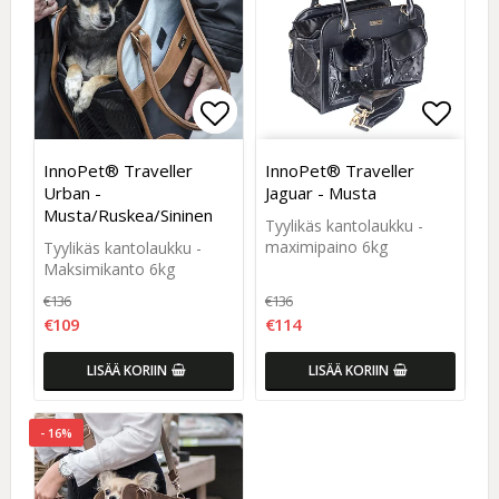
Add to list of favorites
Add to list of favorites
Add to
Add to
InnoPet® Traveller
InnoPet® Traveller
Urban -
Jaguar - Musta
Musta/Ruskea/Sininen
Tyylikäs kantolaukku -
maximipaino 6kg
Tyylikäs kantolaukku -
Maksimikanto 6kg
€136
€136
€109
€114
LISÄÄ KORIIN
LISÄÄ KORIIN
- 16%