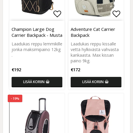
Add to list of favorites
Add to list of favorites
Add to
Add to
Champion Large Dog
Adventure Cat Carrier
Carrier Backpack - Musta
Backpack
Laadukas reppu lemmikille
Laadukas reppu kissalle
jonka maksimipaino 12kg
vettä hylkivästä vahvasta
.
kankaasta. Max kissan
paino 9kg.
€192
€172
LISÄÄ KORIIN
LISÄÄ KORIIN
- 19%