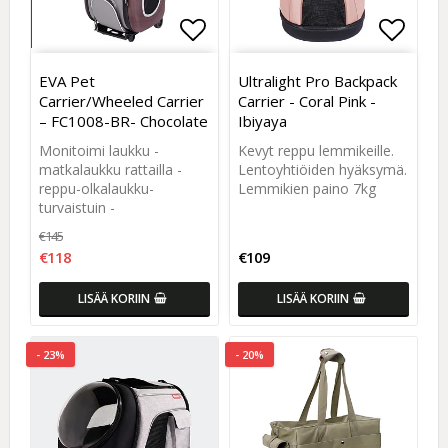
Add to list of favorites
Add to list of favorites
Add to
Add to
EVA Pet
Ultralight Pro Backpack
Carrier/Wheeled Carrier
Carrier - Coral Pink -
– FC1008-BR- Chocolate
Ibiyaya
Monitoimi laukku -
Kevyt reppu lemmikeille.
matkalaukku rattailla -
Lentoyhtiöiden hyäksymä.
reppu-olkalaukku-
Lemmikien paino 7kg
turvaistuin -
€145
€118
€109
LISÄÄ KORIIN
LISÄÄ KORIIN
- 23%
- 20%