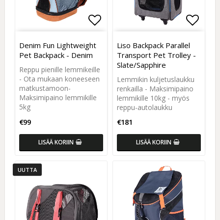
Add to list of favorites
Add to list of favorites
Add to
Add to
Denim Fun Lightweight
Liso Backpack Parallel
Pet Backpack - Denim
Transport Pet Trolley -
Slate/Sapphire
Reppu pienille lemmikeille
- Ota mukaan koneeseen
Lemmikin kuljetuslaukku
matkustamoon-
renkailla - Maksimipaino
Maksimipaino lemmikille
lemmikille 10kg - myös
5kg
reppu-autolaukku
€99
€181
LISÄÄ KORIIN
LISÄÄ KORIIN
UUTTA