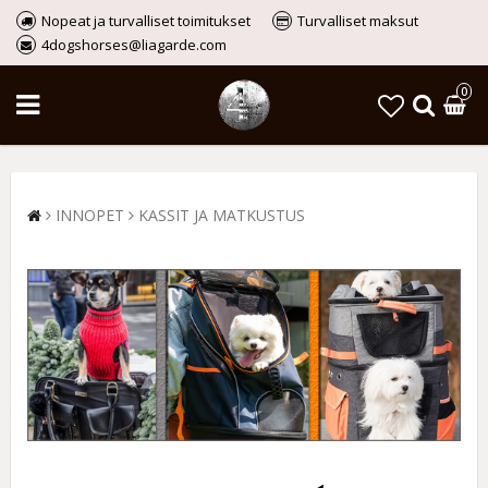
Nopeat ja turvalliset toimitukset
Turvalliset maksut
4dogshorses@liagarde.com
0
INNOPET
KASSIT JA MATKUSTUS