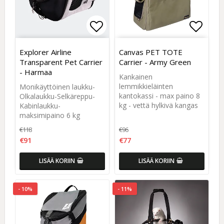
Add to list of favorites
Add to list of favorites
Add to
Add to
Explorer Airline
Canvas PET TOTE
Transparent Pet Carrier
Carrier - Army Green
- Harmaa
Kankainen
lemmikkieläinten
Monikäyttöinen laukku-
kantokassi - max paino 8
Olkalaukku-Selkäreppu-
kg - vettä hylkivä kangas
Kabinlaukku-
maksimipaino 6 kg
€118
€96
€91
€77
LISÄÄ KORIIN
LISÄÄ KORIIN
- 10%
- 11%