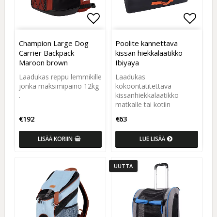
Add to list of favorites
Add to list of favorites
Add to
Add to
Champion Large Dog
Poolite kannettava
Carrier Backpack -
kissan hiekkalaatikko -
Maroon brown
Ibiyaya
Laadukas reppu lemmikille
Laadukas
jonka maksimipaino 12kg
kokoontatitettava
.
kissanhiekkalaatikko
matkalle tai kotiin
€192
€63
LISÄÄ KORIIN
LUE LISÄÄ
UUTTA