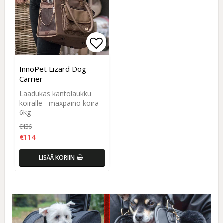
Add to list of favorites
Add to list of favorites
InnoPet Lizard Dog
Carrier
Laadukas kantolaukku
koiralle - maxpaino koira
6kg
€136
€114
LISÄÄ KORIIN