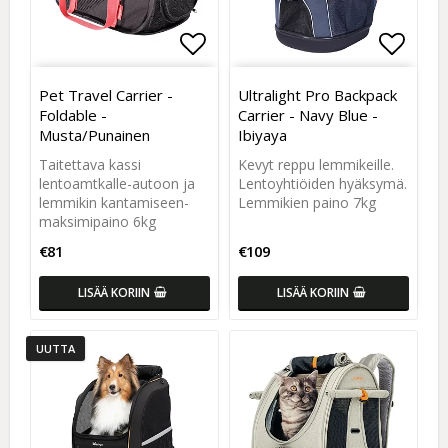
Add to list of favorites
Add to list of favorites
Add to
Add to
Pet Travel Carrier -
Ultralight Pro Backpack
Foldable -
Carrier - Navy Blue -
Musta/Punainen
Ibiyaya
Taitettava kassi
Kevyt reppu lemmikeille.
lentoamtkalle-autoon ja
Lentoyhtiöiden hyäksymä.
lemmikin kantamiseen-
Lemmikien paino 7kg
maksimipaino 6kg
€81
€109
LISÄÄ KORIIN
LISÄÄ KORIIN
UUTTA