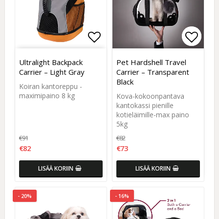
Add to list of favorites
Add to list of favorites
Add to
Add to
Ultralight Backpack
Pet Hardshell Travel
Carrier – Light Gray
Carrier – Transparent
Black
Koiran kantoreppu -
maximipaino 8 kg
Kova-kokoonpantava
kantokassi pienille
kotieläimille-max paino
5kg
€91
€82
€82
€73
LISÄÄ KORIIN
LISÄÄ KORIIN
- 20%
- 16%