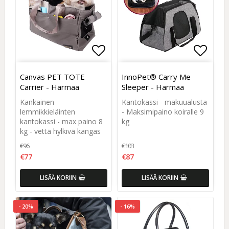
Add to list of favorites
Add to list of favorites
Add to
Add to
Canvas PET TOTE
InnoPet® Carry Me
Carrier - Harmaa
Sleeper - Harmaa
Kankainen
Kantokassi - makuualusta
lemmikkieläinten
- Maksimipaino koiralle 9
kantokassi - max paino 8
kg
kg - vettä hylkivä kangas
€96
€103
€77
€87
LISÄÄ KORIIN
LISÄÄ KORIIN
- 20%
- 16%