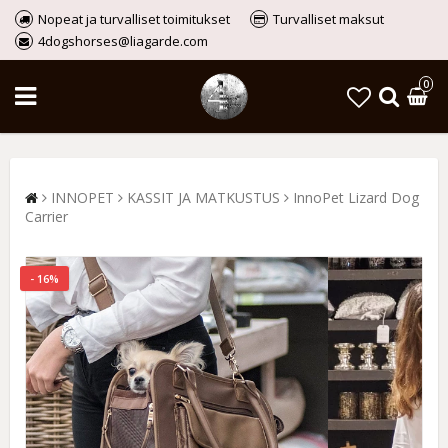
Nopeat ja turvalliset toimitukset
Turvalliset maksut
4dogshorses@liagarde.com
0
INNOPET
KASSIT JA MATKUSTUS
InnoPet Lizard Dog
Carrier
- 16%