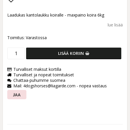
Add to list of favorites
Laadukas kantolaukku koiralle - maxpaino koira 6kg
lue lisää
Toimitus:
Varastossa
LISÄÄ KORIIN
Turvalliset maksut kortilla
Turvalliset ja nopeat toimitukset
Chattaa-puhumme suomea
Mail: 4dogshorses@liagarde.com - nopea vastaus
JAA