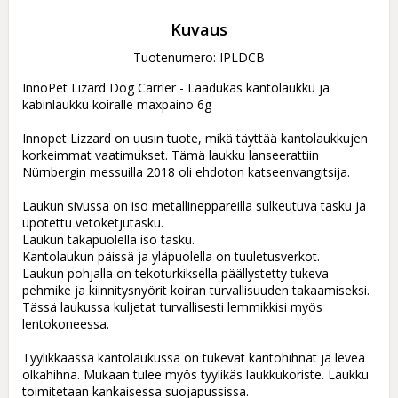
Kuvaus
Tuotenumero: IPLDCB
InnoPet Lizard Dog Carrier - Laadukas kantolaukku ja 
kabinlaukku koiralle maxpaino 6g

Innopet Lizzard on uusin tuote, mikä täyttää kantolaukkujen 
korkeimmat vaatimukset. Tämä laukku lanseerattiin 
Nürnbergin messuilla 2018 oli ehdoton katseenvangitsija. 

Laukun sivussa on iso metallineppareilla sulkeutuva tasku ja 
upotettu vetoketjutasku.

Laukun takapuolella iso tasku.

Kantolaukun päissä ja yläpuolella on tuuletusverkot. 

Laukun pohjalla on tekoturkiksella päällystetty tukeva 
pehmike ja kiinnitysnyörit koiran turvallisuuden takaamiseksi. 

Tässä laukussa kuljetat turvallisesti lemmikkisi myös 
lentokoneessa.

Tyylikkäässä kantolaukussa on tukevat kantohihnat ja leveä 
olkahihna. Mukaan tulee myös tyylikäs laukkukoriste. Laukku 
toimitetaan kankaisessa suojapussissa.
