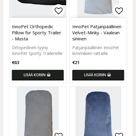
Add to list of favorites
Add to list of favorites
Add to
Add to
InnoPet Orthopedic
InnoPet Patjanpäällinen
Pillow for Sporty Trailer
Velvet-Minky - Vaalean
- Musta
sininen
Ortopedinen tyyny
Patjanpäällinen InnoPet
InnoPet Sporty Trailereille
lemmikien rattaille
€63
€21
LISÄÄ KORIIN
LISÄÄ KORIIN