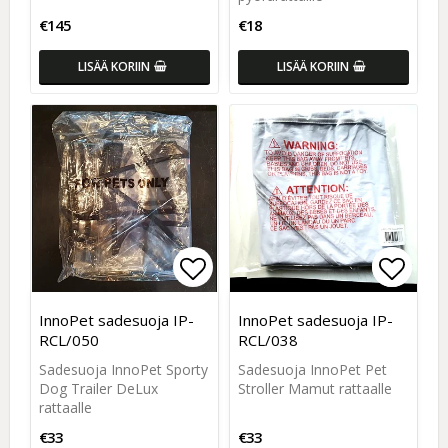
€145
€18
LISÄÄ KORIIN
LISÄÄ KORIIN
Add to list of favorites
Add to
Add to
InnoPet sadesuoja IP-
InnoPet sadesuoja IP-
RCL/050
RCL/038
Sadesuoja InnoPet Sporty
Sadesuoja InnoPet Pet
Dog Trailer DeLux
Stroller Mamut rattaalle
rattaalle
€33
€33