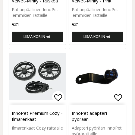
Velvet-Minky - Ruskea
Velvet-Minky - Pink
Patjanpäällinen InnoPet
Patjanpäällinen InnoPet
lemmikien rattaille
lemmikien rattaille
€21
€21
LISÄÄ KORIIN
LISÄÄ KORIIN
Add to list of favorites
Add to
InnoPet Premium Cozy -
InnoPet adapteri
Ilmarenkaat
pyörään
Ilmarenkaat Cozy rattaalle
Adapteri pyörään InnoPet
pyörärattaille