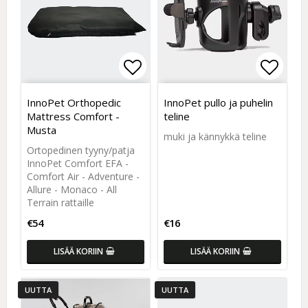
Add to list of favorites
Add to list of favorites
Add to
Add to
InnoPet Orthopedic
InnoPet pullo ja puhelin
Mattress Comfort -
teline
Musta
muki ja kännykkä teline
Ortopedinen tyyny/patja
InnoPet Comfort EFA -
Comfort Air - Adventure -
Allure - Monaco - All
Terrain rattaille
€54
€16
LISÄÄ KORIIN
LISÄÄ KORIIN
UUTTA
UUTTA