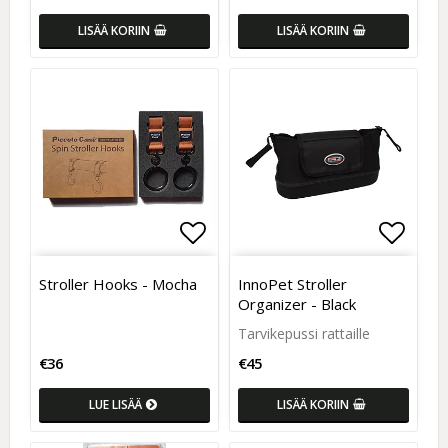
LISÄÄ KORIIN
LISÄÄ KORIIN
Add to list of favorites
Add to list of favorites
Add to
Add to
Stroller Hooks - Mocha
InnoPet Stroller
Organizer - Black
Tarvikepussi rattaille
€36
€45
LUE LISÄÄ
LISÄÄ KORIIN