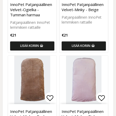
Add to list of favorites
Add to list of favorites
Add to
Add to
InnoPet Patjanpäällinen
InnoPet Patjanpäällinen
Velvet-Cigielka -
Velvet-Minky - Beige
Tumman harmaa
Patjanpäällinen InnoPet
lemmikien rattaille
Patjanpäällinen InnoPet
lemmikien rattaille
€21
€21
LISÄÄ KORIIN
LISÄÄ KORIIN
Add to list of favorites
Add to list of favorites
Add to
Add to
InnoPet Patjanpäällinen
InnoPet Patjanpäällinen