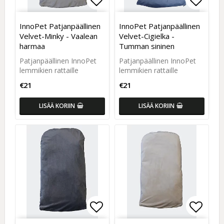
Add to list of favorites
Add to list of favorites
Add to
Add to
InnoPet Patjanpäällinen
InnoPet Patjanpäällinen
Velvet-Minky - Vaalean
Velvet-Cigielka -
harmaa
Tumman sininen
Patjanpäällinen InnoPet
Patjanpäällinen InnoPet
lemmikien rattaille
lemmikien rattaille
€21
€21
LISÄÄ KORIIN
LISÄÄ KORIIN