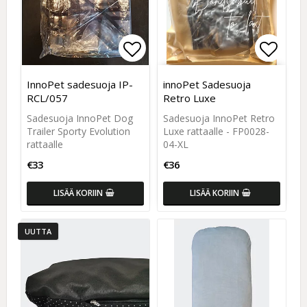
Add to list of favorites
Add to
Add to
InnoPet sadesuoja IP-
innoPet Sadesuoja
RCL/057
Retro Luxe
Sadesuoja InnoPet Dog
Sadesuoja InnoPet Retro
Trailer Sporty Evolution
Luxe rattaalle - FP0028-
rattaalle
04-XL
€33
€36
LISÄÄ KORIIN
LISÄÄ KORIIN
UUTTA