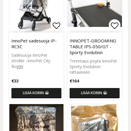
Add to list of favorites
Add to
Add to
InnoPet sadesuoja IP-
INNOPET-GROOMING
RC3C
TABLE IPS-050/GT -
Sporty Evolution
Sadesuoja InnoPet
stroller -InnoPet City
Trimmaus pöytä InnoPet
Buggy
Sporty Evolution
rattaaseen
€33
€164
LISÄÄ KORIIN
LISÄÄ KORIIN