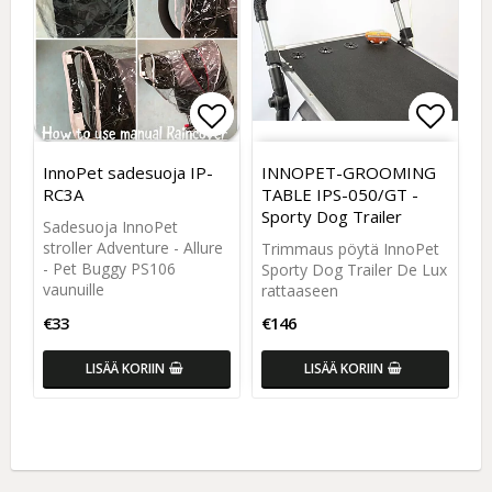
Add to list of favorites
Add to list of favorites
Add to
Add to
InnoPet sadesuoja IP-
INNOPET-GROOMING
RC3A
TABLE IPS-050/GT -
Sporty Dog Trailer
Sadesuoja InnoPet
stroller Adventure - Allure
Trimmaus pöytä InnoPet
- Pet Buggy PS106
Sporty Dog Trailer De Lux
vaunuille
rattaaseen
€33
€146
LISÄÄ KORIIN
LISÄÄ KORIIN