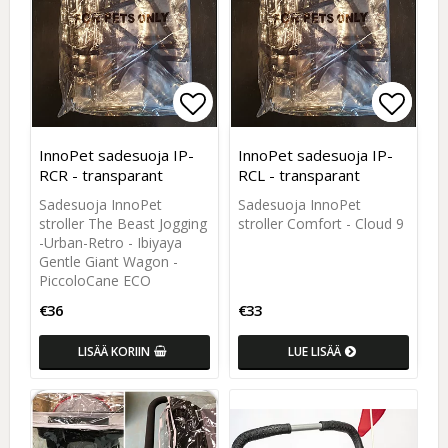
Add to list of favorites
Add to
Add to
InnoPet sadesuoja IP-
InnoPet sadesuoja IP-
RCR - transparant
RCL - transparant
Sadesuoja InnoPet
Sadesuoja InnoPet
stroller The Beast Jogging
stroller Comfort - Cloud 9
-Urban-Retro - Ibiyaya
Gentle Giant Wagon -
PiccoloCane ECO
€36
€33
LISÄÄ KORIIN
LUE LISÄÄ