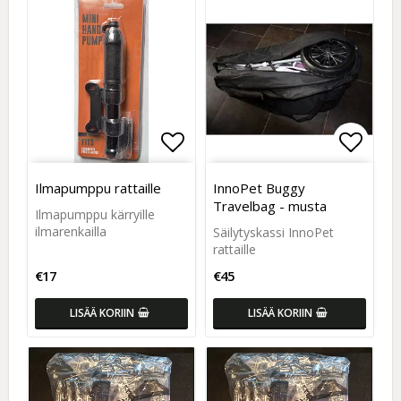
Add to list of favorites
Add to
Ilmapumppu rattaille
InnoPet Buggy
Travelbag - musta
Ilmapumppu kärryille
ilmarenkailla
Säilytyskassi InnoPet
rattaille
€17
€45
LISÄÄ KORIIN
LISÄÄ KORIIN