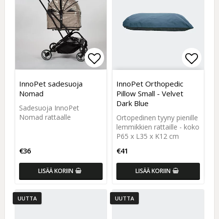
Add to list of favorites
Add to
Add to
InnoPet sadesuoja
InnoPet Orthopedic
Nomad
Pillow Small - Velvet
Dark Blue
Sadesuoja InnoPet
Nomad rattaalle
Ortopedinen tyyny pienille
lemmikkien rattaille - koko
P65 x L35 x K12 cm
€36
€41
LISÄÄ KORIIN
LISÄÄ KORIIN
UUTTA
UUTTA