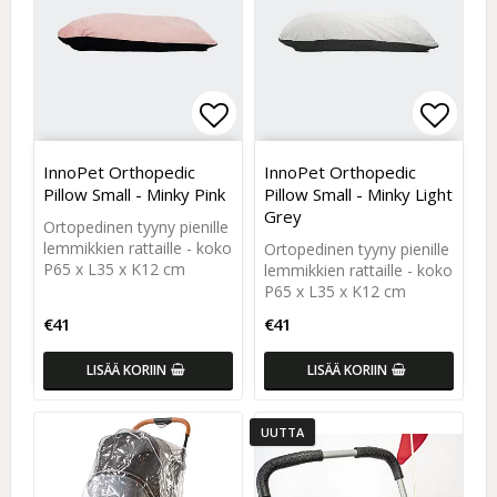
Add to list of favorites
Add to list of favorites
Add to
Add to
InnoPet Orthopedic
InnoPet Orthopedic
Pillow Small - Minky Pink
Pillow Small - Minky Light
Grey
Ortopedinen tyyny pienille
lemmikkien rattaille - koko
Ortopedinen tyyny pienille
P65 x L35 x K12 cm
lemmikkien rattaille - koko
P65 x L35 x K12 cm
€41
€41
LISÄÄ KORIIN
LISÄÄ KORIIN
UUTTA