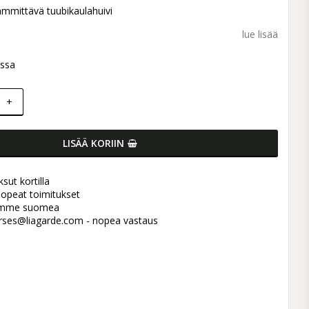
t of favorites
mmittävä tuubikaulahuivi
lue lisää
ossa
+
LISÄÄ KORIIN
sut kortilla
 nopeat toimitukset
umme suomea
rses@liagarde.com - nopea vastaus