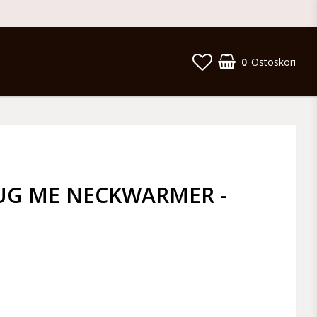
0
Ostoskori
G ME NECKWARMER -
a