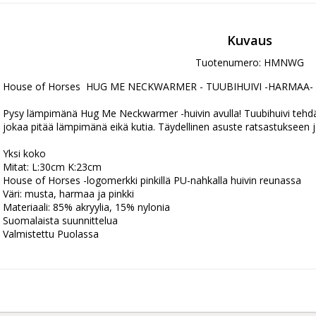
Kuvaus
Tuotenumero: HMNWG
House of Horses  HUG ME NECKWARMER - TUUBIHUIVI -HARMAA- Pin
Pysy lämpimänä Hug Me Neckwarmer -huivin avulla! Tuubihuivi tehd
jokaa pitää lämpimänä eikä kutia. Täydellinen asuste ratsastukseen j
Yksi koko

Mitat: L:30cm K:23cm

House of Horses -logomerkki pinkillä PU-nahkalla huivin reunassa

Väri: musta, harmaa ja pinkki

Materiaali: 85% akryylia, 15% nylonia

Suomalaista suunnittelua
