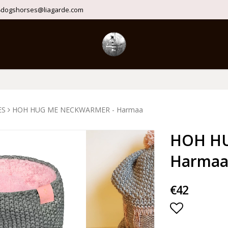
4dogshorses@liagarde.com
ES
HOH HUG ME NECKWARMER - Harmaa
HOH HU
Harma
€42