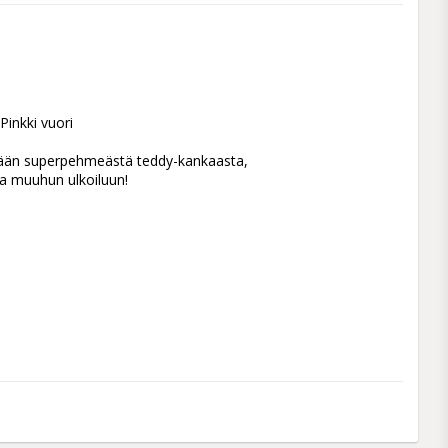
kki vuori

ään superpehmeästä teddy-kankaasta, 
a muuhun ulkoiluun!
