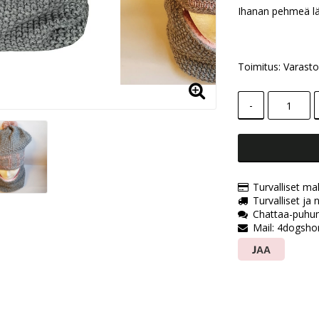
Add to lis
Ihanan pehmeä lä
Toimitus:
Varast
-
Turvalliset mak
Turvalliset ja
Chattaa-puh
Mail: 4dogsho
JAA