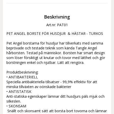
Beskrivning
Art.nr: PAT01
PET ANGEL BORSTE FÖR HUSDJUR  & HÄSTAR - TURKOS

Pet Angel borstarna för husdjur har tillverkats med samma 
beprövade och testade teknik som kända Tangle Angel 
hårborsten. Testad på människor. Borsten har smart design 
som löser försiktigt ut knutar och tovor med lätthet och gör 
borstningen enkel och njutbar. Lätt att rengöra.

Produktbeskrivning:

• ANTIBAKTERIELL

Speciella antibakteriella tillsatser - 99,9% effektiv för att 
minska tillväxten av oönskade bakterier

• ANTISTATISK

Anti-statiska egenskaper lämnar ditt husdjurs päls mjuk och 
silkeslen.

• SKONSAM

 Snällt och skonsamt sätt att borsta bort tovorna och lämnar 