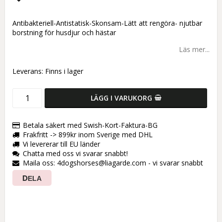
Lägg till i favoritlistan
Antibakteriell-Antistatisk-Skonsam-Lätt att rengöra- njutbar
borstning för husdjur och hästar
Läs mer...
Leverans:
Finns i lager
LÄGG I VARUKORG
Betala säkert med Swish-Kort-Faktura-BG
Frakfritt -> 899kr inom Sverige med DHL
Vi levererar till EU länder
Chatta med oss vi svarar snabbt!
Maila oss: 4dogshorses@liagarde.com - vi svarar snabbt
DELA