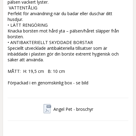
pälsen vackert lyster.

 VATTENTÅLIG

Perfekt för användning när du badar eller duschar ditt 
husdjur.

• LÄTT RENGÖRING

Knacka borsten mot hård yta – pälsen/håret släpper från 
borsten.

• ANTIBAKTERIELLT SKYDDADE BORSTAR

Speciellt utvecklade antibakteriella tillsatser som är 
inbäddade i plasten gör din borste extremt hygienisk och 
säker att använda.

MÅTT:  H: 19,5 cm   B: 10 cm

Förpackad i en genomskinlig box - se bild
Angel Pet - broschyr