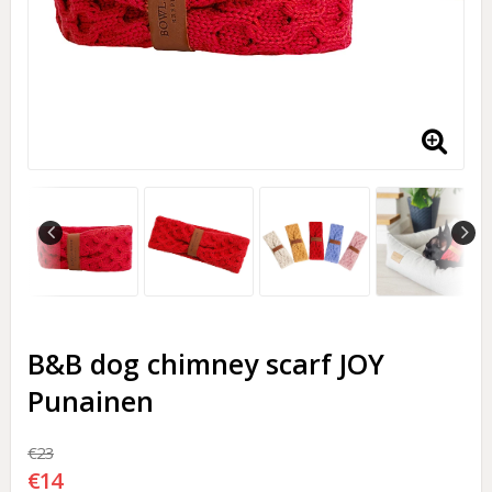
B&B dog chimney scarf JOY
Punainen
€23
€14