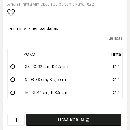
€22
Alhaisin hinta viimeisten 30 päivän aikana
Add to list of favorites
Lämmin villainen bandanas
lue lisää
KOKO
Hinta
XS - Ø 32 cm, K 6,5 cm
€14
S - Ø 38 cm, K 7,5 cm
€14
M - Ø 44 cm, K 8,5 cm
€14
LISÄÄ KORIIN