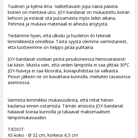
Tuulinen ja kylmä ilma -Valitettavasti jopa näinä päivinä 
koirien on mentävä ulos. JOY-bandanat on mukautettu koiran 
kehoon ja estävät sitä putoamasta myös leikin aikana. 
Pehmeä ja mukava materiaali ei aiheuta ärsytystä.

Tiedämme hyvin, että ulkoilu ja huoleton ilo tekevät 
lemmikkeistä onnellisia. Tästä syystä olemme varmistaneet, 
että tuotteemme on helppo pitää puhtaina.

JOY-bandanat voidaan pestä pesukoneessa hienovaraisesti 
tai käsin. Muista vain, että veden lämpötila ei saa ylittää 30°C.  
JOY-huiveja ei saa kloorata, kuivapuhdistaa tai valkaista. 
Pesun jälkeen ne on kuivattava kunnolla, mieluiten tasaisessa 
asennossa.

Varmista lemmikkisi mukavuudesta, että mitat hänen 
kaulansa ennen ostamista. Tämän ansiosta JOY-bandanat 
halaavat koiraa kunnolla ja takaavat maksimaalisen 
lämpömukavuuden.

TIEDOT:

XS-koko - Ø 32 cm, korkeus 6,5 cm
