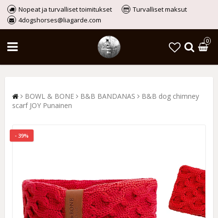
Nopeat ja turvalliset toimitukset
Turvalliset maksut
4dogshorses@liagarde.com
0
BOWL & BONE
B&B BANDANAS
B&B dog chimney
scarf JOY Punainen
- 39%