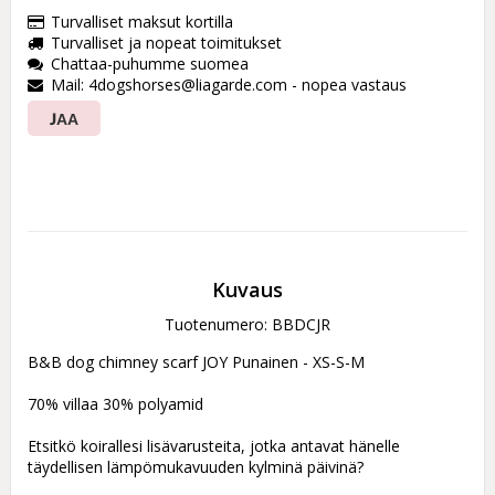
Turvalliset maksut kortilla
Turvalliset ja nopeat toimitukset
Chattaa-puhumme suomea
Mail: 4dogshorses@liagarde.com - nopea vastaus
JAA
Kuvaus
Tuotenumero: BBDCJR
B&B dog chimney scarf JOY Punainen - XS-S-M

70% villaa 30% polyamid

Etsitkö koirallesi lisävarusteita, jotka antavat hänelle 
täydellisen lämpömukavuuden kylminä päivinä?
