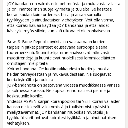
JOY bandana on valmistettu pehmeästä ja mukavasta villasta 
ja on  ihanteellinen suoja kylmältä ja tuulelta. Se käsittää 
koiran kaulan kuin turtleneck-huivi ja antaa samalla 
tyylikkyyden ja ainutlaatuisen viehätyksen. Voit olla varma, 
että koirasi haluaa käyttää JOY-bandanaa ja että lähdet 
kävelylle myös silloin, kun sää ulkona ei ole rohkaisevaa.

Bowl & Bone Republic pyrkii aina vastaamaan koirien 
tarpeisiin pitkät perinteet edustavana eurooppalaisena 
tuotemerkkinä. Suunnittelijamme analysoivat jatkuvasti 
muotitrendejä ja kuuntelevat huolellisesti lemmikkieläinten 
omistajien mielipiteitä.

Koiran bandana JOY luotiin rakkaudesta koiriin ja huolta 
heidän terveydestään ja mukavuudestaan. Ne suojaavat 
koiria kylmältä ja tuulelta

JOY-bandanoita on saatavana viidessä muodikkaassa värissä 
ja kolmessa koossa. Ne sopivat erinomaisesti pienille ja 
keskisuurille koirille.

Yhdessä ASPEN-sarjan koiranpoolon tai YETI-koiran valjaiden 
kanssa ne tekevät viileimmistä ja tuulisimmista päivistä 
miellyttävämmät. JOY bandanan muodikas muotoilu ja 
tyylikkäät värit antavat koirallesi tyylikkään ja ainutlaatuisen 
viehätyksen.
