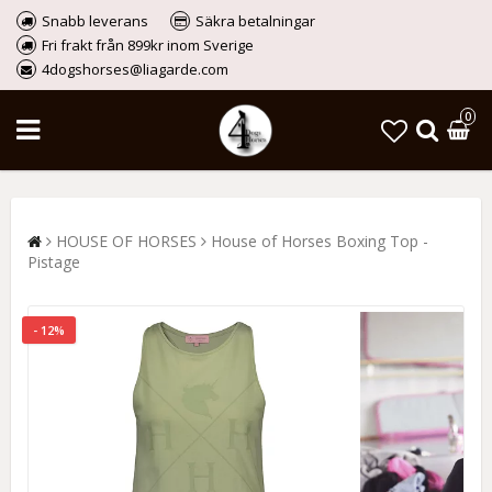
Snabb leverans
Säkra betalningar
Fri frakt från 899kr inom Sverige
4dogshorses@liagarde.com
0
HOUSE OF HORSES
House of Horses Boxing Top -
Pistage
- 12%