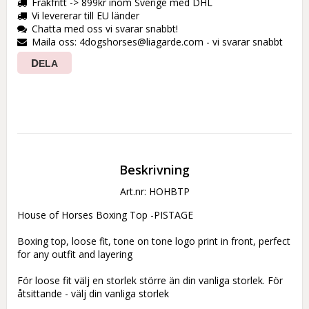
Frakfritt -> 899kr inom Sverige med DHL
Vi levererar till EU länder
Chatta med oss vi svarar snabbt!
Maila oss: 4dogshorses@liagarde.com - vi svarar snabbt
DELA
Beskrivning
Art.nr: HOHBTP
House of Horses Boxing Top -PISTAGE

Boxing top, loose fit, tone on tone logo print in front, perfect 
for any outfit and layering 

För loose fit välj en storlek större än din vanliga storlek. För 
åtsittande - välj din vanliga storlek
