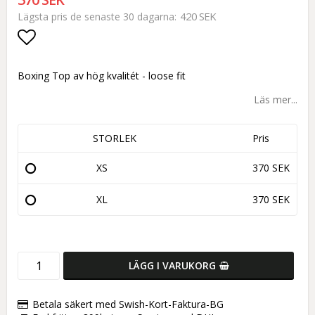
420 SEK
Lägsta pris de senaste 30 dagarna
Lägg till i favoritlistan
Boxing Top av hög kvalitét - loose fit
Läs mer...
STORLEK
Pris
XS
370 SEK
XL
370 SEK
LÄGG I VARUKORG
Betala säkert med Swish-Kort-Faktura-BG